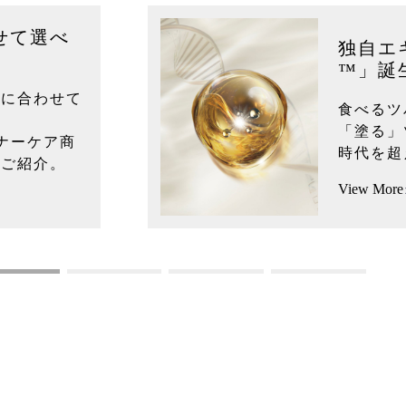
せて選べ
独自エ
™」誕
みに合わせて
食べるツ
「塗る」
ナーケア商
時代を超
をご紹介。
View More