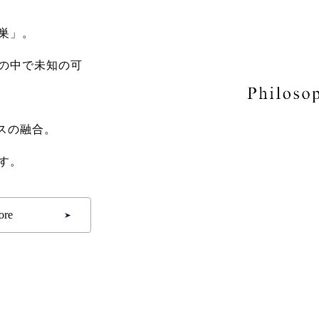
巣」。
の中で未知の可
スの融合。
す。
ore