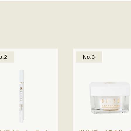
o.2
No.3