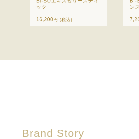
BI-SUエキスゼリースティ
BI
ック
ン
16,200
7,2
円 (税込)
Brand Story