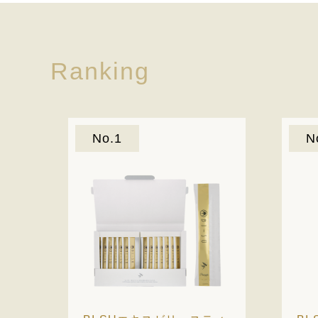
Ranking
No.1
N