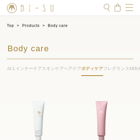
Top
>
Products
>
Body care
Body care
ALL
インナーケア
スキンケア
ヘアケア
ボディケア
フレグランス
MIR