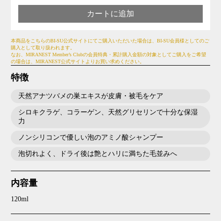
カートに追加
本商品をこちらのBI-SU公式サイトにてご購入いただいた場合は、BI-SU会員様としてのご
購入として取り扱われます。
なお、MIRANEST Member’s Clubの会員特典・累計購入金額の対象としてご購入をご希望
の場合は、MIRANEST公式サイトよりお買い求めください。
特徴
天然アナツバメの巣エキスが皮膚・被毛をケア
シロキクラゲ、コラーゲン、天然グリセリンで十分な保湿
力
ノンシリコンで優しい泡のアミノ酸シャンプー
泡切れよく、ドライ後は艶とハリに満ちた毛並みへ
内容量
120ml