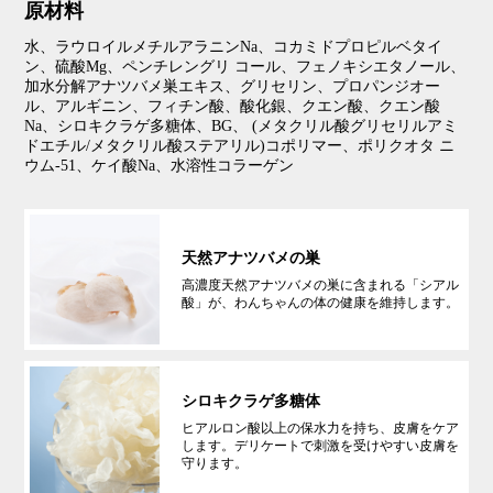
原材料
水、ラウロイルメチルアラニンNa、コカミドプロピルベタイ
ン、硫酸Mg、ペンチレングリ コール、フェノキシエタノール、
加水分解アナツバメ巣エキス、グリセリン、プロパンジオー
ル、アルギニン、フィチン酸、酸化銀、クエン酸、クエン酸
Na、シロキクラゲ多糖体、BG、 (メタクリル酸グリセリルアミ
ドエチル/メタクリル酸ステアリル)コポリマー、ポリクオタ ニ
ウム-51、ケイ酸Na、水溶性コラーゲン
天然アナツバメの巣
高濃度天然アナツバメの巣に含まれる「シアル
酸」が、わんちゃんの体の健康を維持します。
シロキクラゲ多糖体
ヒアルロン酸以上の保水力を持ち、皮膚をケア
します。デリケートで刺激を受けやすい皮膚を
守ります。