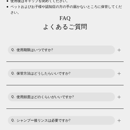
使用後はキャップを閉めてください。
ペットおよびお子様や認知症の方の手の届かないところに保管してくだ
さい。
FAQ
よくあるご質問
使用期限はいつですか?
使用期限は製造日から未開封で3年です。
保管方法はどうしたらいいですか?
極端に高温又は低温の場所、直射日光のあたる場所には保管し
ないでください。使用後はキャップを閉めてください。
使用頻度はどのくらいがいいですか?
シャンプーはわんちゃんが月1～2回、猫ちゃんは短毛種が年1
回、長毛種が月1回が最適と言われています。季節や犬種、猫
シャンプー後リンスは必要ですか?
種、皮膚の状態に合わせてご調整ください。